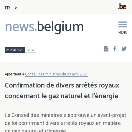
FR
news.
belgium
Main
navigation
MENU
Faceb
Tw
24 AVR 2021
13:03
Appartient à
Conseil des ministres du 23 avril 2021
Confirmation de divers arrêtés royaux
concernant le gaz naturel et l’énergie
Le Conseil des ministres a approuvé un avant-projet
de loi confirmant divers arrêtés royaux en matière
de gaz naturel et d’énergie.