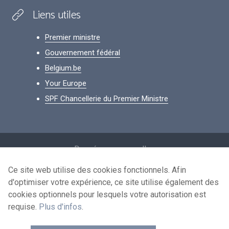
Liens utiles
Premier ministre
Gouvernement fédéral
Belgium.be
Your Europe
SPF Chancellerie du Premier Ministre
Footer
Données personnelles
Conditions de réutilisation
Ce site web utilise des cookies fonctionnels. Afin
d'optimiser votre expérience, ce site utilise également des
Contactez-nous
cookies optionnels pour lesquels votre autorisation est
Accessibilité
requise.
Plus d'infos
.