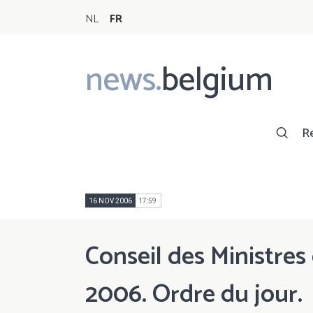
NL
FR
news.
belgium
Main
navigation
R
16 NOV 2006
17:59
Conseil des Ministre
2006. Ordre du jour.