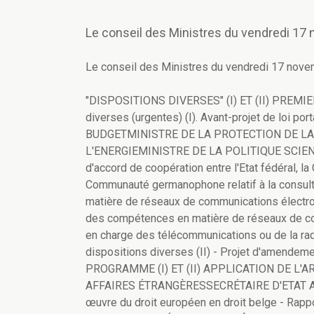
Le conseil des Ministres du vendredi 17 
Le conseil des Ministres du vendredi 17 novem
"DISPOSITIONS DIVERSES" (I) ET (II) PREMIER MINISTRE Avant-projet de loi portant des dispositions diverses (urgentes) (I). Avant-projet de loi portant des dispositions diverses (urgentes) (II). MINISTRE DU BUDGETMINISTRE DE LA PROTECTION DE LA CONSOMMATIONMINISTRE DE L'ECONOMIEMINISTRE DE L'ENERGIEMINISTRE DE LA POLITIQUE SCIENTIFIQUEMINISTRE DU COMMERCE EXTÉRIEUR Projet d'accord de coopération entre l'Etat fédéral, la Communauté flamande, la Communauté française et la Communauté germanophone relatif à la consultation mutuelle lors de l'élaboration d'une législation en matière de réseaux de communications électroniques, lors de l'échange d'informations et lors de l'exercice des compétences en matière de réseaux de communications électroniques par les autorités de régulation en charge des télécommunications ou de la radiodiffusion et la télévision. Avant-projet de loi portant des dispositions diverses (II) - Projet d'amendement (Assentiment à l'accord de coopération). LOI-PROGRAMME (I) ET (II) APPLICATION DE L'ARTICLE 104, ALINEA 2, DE LA CONSTITUTION MINISTRE DES AFFAIRES ÉTRANGÈRESSECRÉTAIRE D'ETAT AUX AFFAIRES EUROPÉENNES Transposition et mise en œuvre du droit européen en droit belge - Rapport d'avancement hebdomadaire. MINISTRE DES FINANCESSECRÉTAIRE D'ETAT À LA MODERNISATION DES FINANCES ET À LA LUTTE CONTRE LA FRAUDE FISCALE Plan de modernisation COPERFIN 2006 - Phase C. MINISTRE DU BUDGETMINISTRE DE LA PROTECTION DE LA CONSOMMATIONSECRÉTAIRE D'ETAT AUX ENTREPRISES PUBLIQUES Projet d'arrêté royal portant exécution des articles 6, 7 et 8 de l'arrêté royal du 28 décembre 2005 relatif à la reprise des obligations de pension de la S.N.C.B. Holding par l'Etat belge. Projet d'arrêté royal portant exécution de l'article 8 de l'arrêté royal du 28 décembre 2005 relatif à la reprise des obligations de pension de la S.N.C.B. Holding par l'Etat belge. POLITIQUE GÉNÉRALE PREMIER MINISTRE Projet d'arrêté royal modifiant diverses dispositions relatives à l'octroi et au paiement d'une prime syndicale à certains membres du personnel du secteur public. MINISTRE DE LA JUSTICEMINISTRE DE LA FONCTION PUBLIQUE Projet d'arrêté royal organisant les examens permettant aux candidats aux fonctions de greffier en chef, greffier, greffier adjoint et d'expert, d'expert administratif et d'assistant de greffe, de justifier qu'ils sont à même de se conformer aux dispositions de la loi sur l'emploi des langues en matière judiciaire. MINISTRE DE LA JUSTICE Avant-projet de loi organisant les relations entre les autorités publiques et les organisations syndicales des greffiers de l'organisation judiciaire, les référendaires près la Cour de cassation, les référendaires et les juristes de parquet près les cours et tribunaux. MINISTRE DE LA JUSTICE Projet d'accord de coopération entre l'Etat fédéral, la Communauté flamande, la Communauté française, la Communauté germanophone et la Commission communautaire commune portant sur l'organisation et le financement du stage parental fixés dans la loi relative à la protection de la jeunesse, à la prise en charge des mineurs ayant commis un fait qualifié infraction et à la réparation du dommage causé par ce fait. Avant-projet de loi portant assentiment à l'accord de coopération du … entre l'Etat fédéral, la Communauté flamande, la Communauté française, la Communauté germanophone et la Commission communautaire commune portant sur l'organisation et le financement du stage parental visé à la loi relative à la protection de la jeunesse, à la prise en charge des mineurs ayant commis un fait qualifié infraction et à la réparation du dommage causé par ce fait. Projet d'accord de coopération entre l'Etat fédéral, la Communauté flamande, la Communauté française, la Région wallonne, la Communauté germanophone et la Commission communautaire commune portant sur l'entrée en vigueur de l'article 7, 7° de la loi du 13 juin 2006 modifiant la législation relative à la protection de la jeunesse et à la prise en charge des mineurs ayant commis un fait qualifié infraction. Avant-projet de loi portant assentiment à l'accord de coopération du … entre l'Etat fédéral, la Communauté flamande, la Communauté française, la Région wallonne, la Communauté germanophone et la Commission communautaire commune portant sur l'organisation et le financement du stage parental visé à la loi relative à la protection de la jeunesse, à la prise en charge des mineurs ayant commis un fait qualifié infraction et à la réparation du dommage causé par ce fait. MINISTRE DE LA JUSTICE Proje