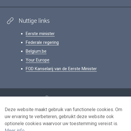
Nuttige links
Eerste minister
Federale regering
Belgium.be
Your Europe
FOD Kanselarij van de Eerste Minister
Footer
Persoonsgegevens
Voorwaarden voor het hergebruik
Deze website maakt gebruik van functionele cookies. Om
uw ervaring te verbeteren, gebruikt deze website ook
Contacteer ons
optionele cookies waarvoor uw toestemming vereist is.
Toegankelijkheid
Meer info
.