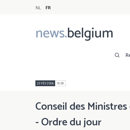
NL
FR
news.
belgium
Main
navigation
R
23 FÉV 2006
18:08
Conseil des Ministres
- Ordre du jour