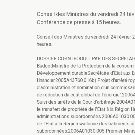
Conseil des Ministres du vendredi 24 févr
Conférence de presse à 15 heures.
Conseil des Ministres du vendredi 24 février 
heures.
DOSSIER CO-INTRODUIT PAR DES SECRETAIRES D'ETAT Ministre des FinancesMinistre du BudgetMinistre de la Protection de la consommationMinistre de l'EnvironnementSecrétaire d'Etat au Développement durableSecrétaire d'Etat aux Entreprises publiques a) Projet de plan financier.2005A43760.016b) Projet d'arrêté royal portant nomination des membres du Conseil d'administration et nomination d'un commissaire du Gouvernement auprès de la société anonyme "Fonds de réduction du coût global de l'énergie".2006A43760.003 ++ + POLITIQUE GENERALE Premier Ministre Suivi des arrêts de la Cour d'arbitrage.2004A01100.011 Premier Ministre a) Projet d'arrêté royal organisant le transfert de propriété de l'Etat à la Région flamande des bâtiments utilisés pour l'hébergement des administrations subordonnées.2006A01030.004b) Projet d'arrêté royal organisant le transfert de propriété de l'Etat à la Région wallonne des bâtiments utilisés pour l'hébergement des administrations subordonnées.2006A01030.005 Premier Ministre BRUXELLES - Développement du "Quartier européen Schuman-Léopold" - Projet de protocole d'accord entre l'Etat fédéral, la Région de Bruxelles-Capitale, la ville de Bruxelles et les communes d'Ixelles et d'Etterbeek, relatif au Quartier Léopold-Schuman.2001A64500.135 Ministre de la Justice Avant-projet de loi réformant le divorce.2005A02620.004 Ministre de la Justice Projet de Plan d'action fédéral consacré aux enfants.2004A02610.021 Ministre de la Justice Projet d'arrêté royal modifiant l'arrêté royal du 26 avril 1999 déterminant le montant des jetons de présence alloués au président, aux vice-présidents et aux membres de la Commission pour l'aide aux victimes d'actes intentionnels de violence.1999A02610.084 Ministre des Finances Regroupement fonctionnel des Services fédéraux dans la Région bruxelloise.2006A20140.003 Ministre des Finances TURNHOUT - Service public fédéral Intérieur - Police fédérale - Direction judiciaire et Direction administrative - Prise en location de 3.942,21 m² de bureaux, 967,27 m² de locaux spécifiques et 1.005 m² d'espace logistique dans le bâtiment "Caserne Blairon", et de 45 parkings, sis Steenweg op Gierle 100.2005A20140.018 Ministre des Finances JAMBES - Service public fédéral Emploi, Travail et Concertation sociale - Direction générale du contrôle des lois sociales - Prise en location au 1er étage d'une superficie de 497 m² de bureaux, et 8 emplacements de parking, sis bâtiment B, Parc Orion, chaussée de Liège 622.2006A20140.002 Ministre de l'Intérieur Avant-projet de loi modifiant la loi sur la fonction de police.2006A03330.003 Ministre des FinancesMinistre de l'Intérieur Traitements des rémunérations du personnel de police - Secrétariat social de la police intégrée autonome (SSGPI) - Moteur salarial.2006A03130.004 Ministre de l'Intérieur Projet d'arrêté royal considérant comme une calamité publique les chutes de grêle survenues le 17 juillet 2004 sur le territoire de plusieurs communes des provinces de Flandre occidentale et de Flandre orientale, et délimitant l'étendue géographique de cette calamité.2006A03210.001 Ministre de l'Intérieur Projet d'arrêté royal modifiant l'arrêté royal du 25 octobre 2005 considérant comme une calamité publique les pluies intenses, localement accompagnées de grêlons de dimension importante survenues le 29 juin 2005 sur le territoire de plusieurs communes des provinces de Brabant flamand, de Brabant wallon, de Flandre orientale, de Hainaut, de Liège, de Namur et de l'arrondissement administratif de Bruxelles-Capitale, et délimitant l'étendue géographique de cette calamité.2005A03210.007 Ministre de l'Intérieur Projet d'arrêté royal considérant comme une calamité publique les pluies intenses, localement accompagnées de grêlons de dimension importante survenues les 29 et 30 juillet 2005 sur le territoire de plusieurs communes des provinces d'Anvers, de Brabant flamand, de Brabant wallon, de Flandre occidentale, de Flandre orientale, de Hainaut, de Liège, de Limbourg, et de l'arrondissement administratif de Bruxelles Capitale, et délimitant l'étendue géographique de cette calamité.2006A03210.002 Ministre de l'Intérieur Projet d'arrêté royal considérant comme une calamité publique les pluies intenses survenues les 19 et 20 août 2005 sur le territoire de plusieurs communes des provinces de Brabant flamand, de Flandre occidentale, de Flandre orientale et de Hainaut, et délimitant l'étendue géographique de cette calamité.2006A03210.003 Ministre de l'Intérieur Projet d'arrêté royal considérant comme une calamité publique les pluies intenses survenues les 10 et 11 septembre 2005 sur le territoire de plusieurs communes des provinces d'Anvers, de Brabant flamand, de Brabant wallon, de Flandre occidentale, de Flandre orientale, de Hainaut, de Limbourg, de Luxembourg, de Namur, et de l'arrondissement administratif de Bruxelles-Capitale, et délimitant l'étendue géographique de cette calamité.2006A03210.004 Ministre de la Défense Dossier 6SS005 relatif à la location avec option d'achat d'une CDC (Cont