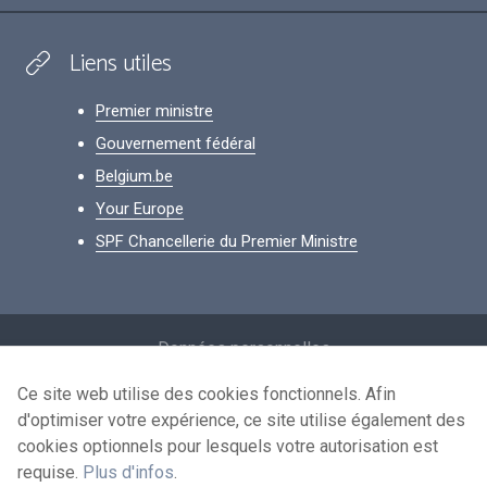
Liens utiles
Premier ministre
Gouvernement fédéral
Belgium.be
Your Europe
SPF Chancellerie du Premier Ministre
Footer
Données personnelles
Conditions de réutilisation
Ce site web utilise des cookies fonctionnels. Afin
d'optimiser votre expérience, ce site utilise également des
Contactez-nous
cookies optionnels pour lesquels votre autorisation est
Accessibilité
requise.
Plus d'infos
.