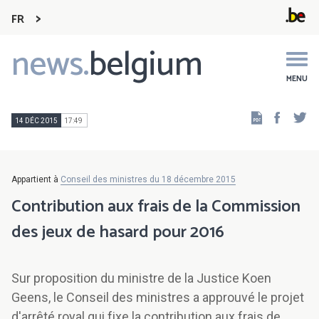
FR
news.
belgium
Main
navigation
MENU
Faceb
Tw
14 DÉC 2015
17:49
Appartient à
Conseil des ministres du 18 décembre 2015
Contribution aux frais de la Commission
des jeux de hasard pour 2016
Sur proposition du ministre de la Justice Koen
Geens, le Conseil des ministres a approuvé le projet
d'arrêté royal qui fixe la contribution aux frais de