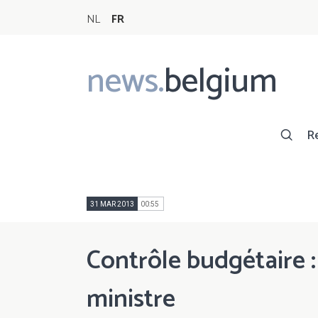
NL
FR
news.
belgium
Main
navigation
R
31 MAR 2013
00:55
Contrôle budgétaire :
ministre