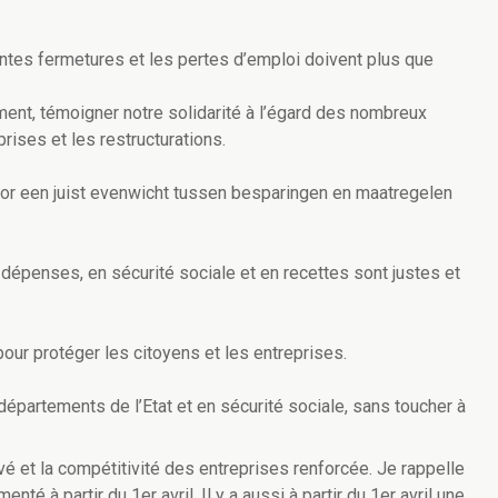
entes fermetures et les pertes d’emploi doivent plus que
ent, témoigner notre solidarité à l’égard des nombreux
rises et les restructurations.
voor een juist evenwicht tussen besparingen en maatregelen
dépenses, en sécurité sociale et en recettes sont justes et
our protéger les citoyens et les entreprises.
partements de l’Etat et en sécurité sociale, sans toucher à
é et la compétitivité des entreprises renforcée. Je rappelle
té à partir du 1er avril. Il y a aussi à partir du 1er avril une