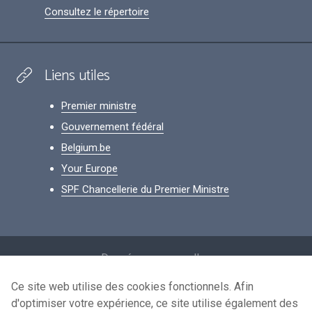
Consultez le répertoire
Liens utiles
Premier ministre
Gouvernement fédéral
Belgium.be
Your Europe
SPF Chancellerie du Premier Ministre
Footer
Données personnelles
Conditions de réutilisation
Ce site web utilise des cookies fonctionnels. Afin
d'optimiser votre expérience, ce site utilise également des
Contactez-nous