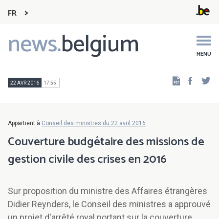
FR
news.
belgium
Main
navigation
MENU
Faceb
Tw
22 AVR 2016
17:55
Appartient à
Conseil des ministres du 22 avril 2016
Couverture budgétaire des missions de
gestion civile des crises en 2016
Sur proposition du ministre des Affaires étrangères
Didier Reynders, le Conseil des ministres a approuvé
un projet d'arrêté royal portant sur la couverture