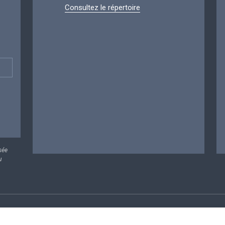
Consultez le répertoire
sée
u
rsonnelles
Conditions de réutilisation
Contactez-nous
A