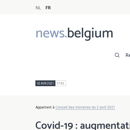
NL
FR
news.
belgium
Main
navigation
R
02 AVR 2021
17:42
Appartient à
Conseil des ministres du 2 avril 2021
Covid-19 : augmentat