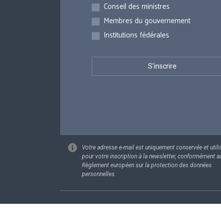
Inscriptions
Conseil des ministres
Membres du gouvernement
Institutions fédérales
Votre adresse e-mail est uniquement conservée et utili
pour votre inscription à la newsletter, conformément a
Règlement européen sur la protection des données
personnelles.
Footer
Données pe