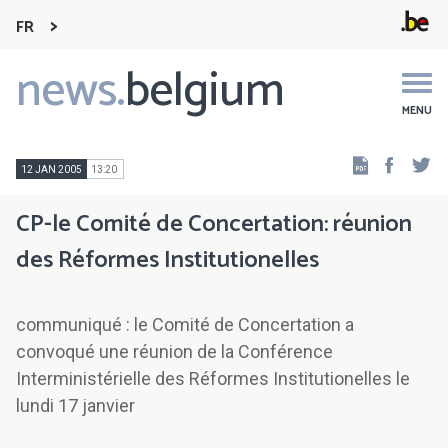
FR
news.
belgium
Main
navigation
MENU
Faceb
Tw
12 JAN 2005
13:20
CP-le Comité de Concertation: réunion
des Réformes Institutionelles
communiqué : le Comité de Concertation a
convoqué une réunion de la Conférence
Interministérielle des Réformes Institutionelles le
lundi 17 janvier