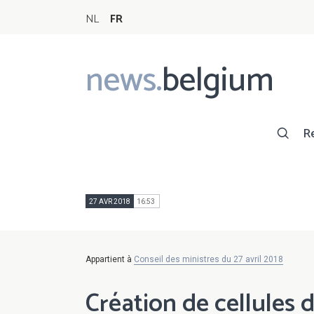
NL
FR
news.
belgium
Main
navigation
R
27 AVR 2018
16:53
Appartient à
Conseil des ministres du 27 avril 2018
Création de cellules d