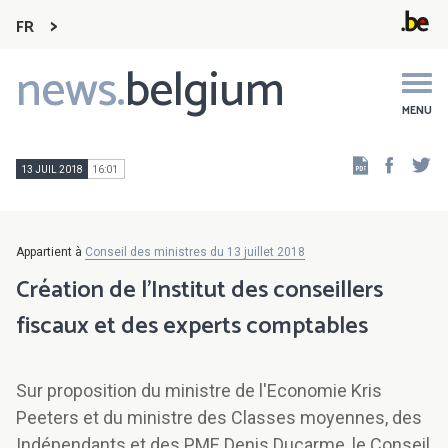
FR
news.
belgium
Main
navigation
MENU
Faceb
Tw
13 JUIL 2018
16:01
Appartient à
Conseil des ministres du 13 juillet 2018
Création de l’Institut des conseillers
fiscaux et des experts comptables
Sur proposition du ministre de l'Economie Kris
Peeters et du ministre des Classes moyennes, des
Indépendants et des PME Denis Ducarme, le Conseil