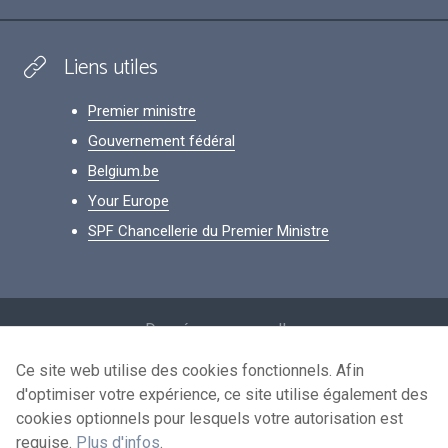
Liens utiles
Premier ministre
Gouvernement fédéral
Belgium.be
Your Europe
SPF Chancellerie du Premier Ministre
Footer
Données personnelles
Conditions de réutilisation
Ce site web utilise des cookies fonctionnels. Afin
d'optimiser votre expérience, ce site utilise également des
Contactez-nous
cookies optionnels pour lesquels votre autorisation est
Accessibilité
requise.
Plus d'infos
.