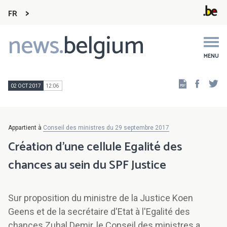
FR
news.
belgium
Main
navigation
MENU
Faceb
Tw
02 OCT 2017
12:06
Appartient à
Conseil des ministres du 29 septembre 2017
Création d'une cellule Egalité des
chances au sein du SPF Justice
Sur proposition du ministre de la Justice Koen
Geens et de la secrétaire d'Etat à l'Egalité des
chances Zuhal Demir, le Conseil des ministres a