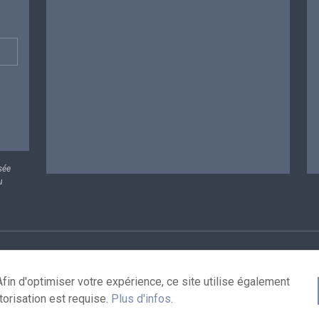
sée
u
rsonnelles
Conditions de réutilisation
Contactez-nous
A
fin d'optimiser votre expérience, ce site utilise également
torisation est requise.
Plus d'infos
.