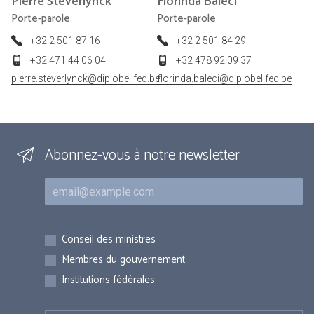
Pierre
Steverlynck
Florinda
Baleci
Porte-parole
Porte-parole
+32 2 501 87 16
+32 2 501 84 29
+32 471 44 06 04
+32 478 92 09 37
pierre.steverlynck@diplobel.fed.be
florinda.baleci@diplobel.fed.be
Abonnez-vous à notre newsletter
Courriel
Inscriptions
Conseil des ministres
Membres du gouvernement
Institutions fédérales