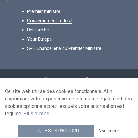
Premier ministre
Gouvernement fédéral
Belgium.be
Your Europe
SPF Chancellerie du Premier Ministre
Footer
Données personnelles
Conditions de réutilisation
Ce site web utilise des cookies fonctionnels. Afin
d'optimiser votre expérience, ce site utilise également des
Contactez-nous
cookies optionnels pour lesquels votre autorisation est
Accessibilité
requise.
Plus d'infos
.
news.belgium flux RSS
OUI, JE SUIS D'ACCORD
Non, merci