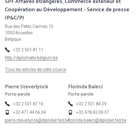
SPF Affaires étrangères, Commerce extérieur et
Coopération au Développement - Service de presse
(P&C/P)
Rue des Petits Carmes 15
1000 Bruxelles
Belgique
+32 2 501 81 11
http://diplomatie.belgium.be
Tous les articles de cette source
Pierre
Steverlynck
Florinda
Baleci
Porte-parole
Porte-parole
+32 2 501 87 16
+32 2 501 84 29
+32 471 44 06 04
+32 478 92 09 37
pierre.steverlynck@diplobel.fed.be
florinda.baleci@diplobel.fed.be