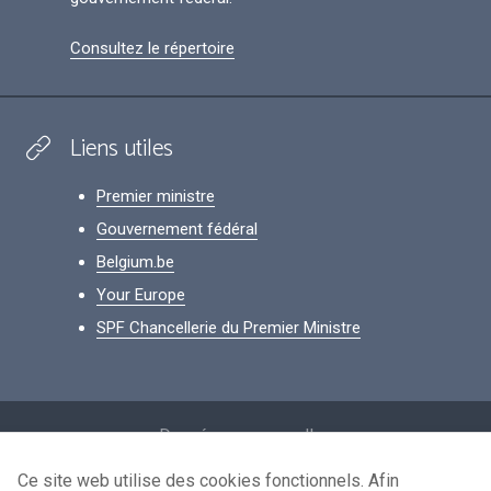
Consultez le répertoire
Liens utiles
Premier ministre
Gouvernement fédéral
Belgium.be
Your Europe
SPF Chancellerie du Premier Ministre
Footer
Données personnelles
Conditions de réutilisation
Ce site web utilise des cookies fonctionnels. Afin