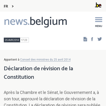
FR
news.
belgium
Main
navigation
MENU
Faceb
Tw
25 AVR 2014
17:23
Appartient à
Conseil des ministres du 25 avril 2014
Déclaration de révision de la
Constitution
Après la Chambre et le Sénat, le Gouvernement a, à
son tour, approuvé la déclaration de révision de la
Constitution. La déclaration de révision sera publiée