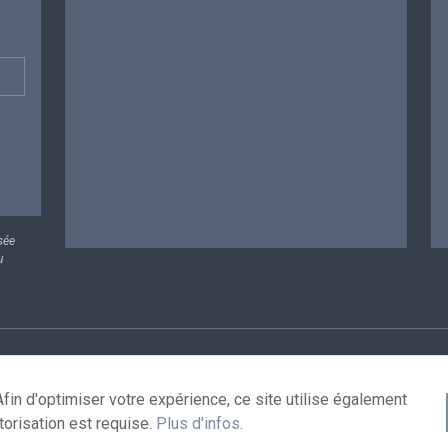
sée
u
rsonnelles
Conditions de réutilisation
Contactez-nous
A
fin d'optimiser votre expérience, ce site utilise également
torisation est requise.
Plus d'infos
.