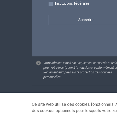
Institutions fédérales
Votre adresse e-mail est uniquement conservée et utili
pour votre inscription à la newsletter, conformément a
Règlement européen sur la protection des données
personnelles.
Footer
Données pe
Ce site web utilise des cookies fonctionnels. A
des cookies optionnels pour lesquels votre au
© 2026 - news.belgium.be