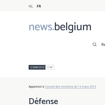
NL
FR
news.
belgium
Main
navigation
R
12 MAR 2010
11:48
Appartient à
Conseil des ministres du 12 mars 2010
Défense