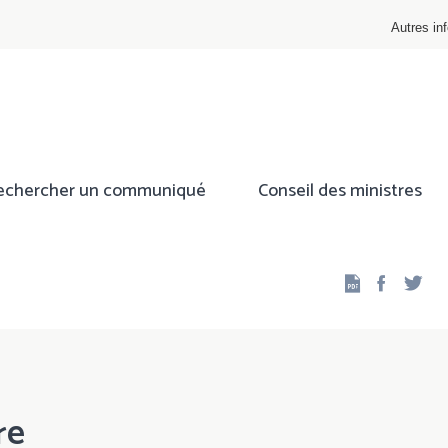
Autres inf
echercher un communiqué
Conseil des ministres
Facebo
Twi
re