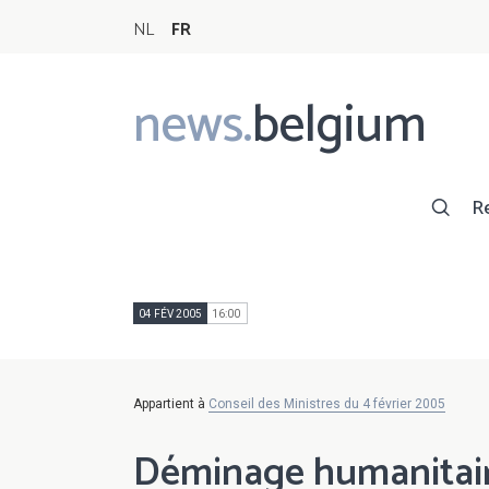
NL
FR
news.
belgium
Main
navigation
R
04 FÉV 2005
16:00
Appartient à
Conseil des Ministres du 4 février 2005
Déminage humanitai