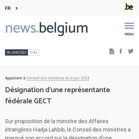
FR
news.
belgium
Main
navigation
MENU
Faceb
Tw
09 JUIN 2023
17:42
Appartient à
Conseil des ministres du 9 juin 2023
Désignation d’une représentante
fédérale GECT
Sur proposition de la ministre des Affaires
étrangères Hadja Lahbib, le Conseil des ministres a
marqué son accord sur la désignation d’une