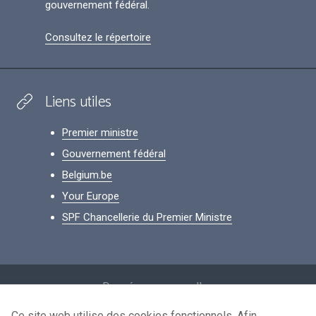
gouvernement fédéral.
Consultez le répertoire
Liens utiles
Premier ministre
Gouvernement fédéral
Belgium.be
Your Europe
SPF Chancellerie du Premier Ministre
Footer
Données personnelles
Conditions de réutilisation
Ce site web utilise des cookies fonctionnels. Afin