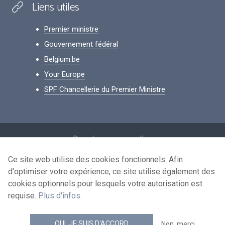
Liens utiles
Premier ministre
Gouvernement fédéral
Belgium.be
Your Europe
SPF Chancellerie du Premier Ministre
Footer
Données personnelles
Conditions de réutilisation
Ce site web utilise des cookies fonctionnels. Afin
d'optimiser votre expérience, ce site utilise également des
Contactez-nous
cookies optionnels pour lesquels votre autorisation est
Accessibilité
requise.
Plus d'infos
.
news.belgium flux RSS
OUI, JE SUIS D'ACCORD
Non, merci