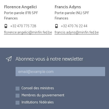
Florence
Angelici
Francis
Adyns
Porte-parole (FR) SPF
Porte-parole (NL) SPF
Finances
Finances
+32 470 775 728
+32 470 76 22 44
florence.angelici@minfin.fed.be
francis.adyns@minfin.fed.be
Abonnez-vous à notre newsletter
Courriel
Inscriptions
Conseil des ministres
Membres du gouvernement
Institutions fédérales