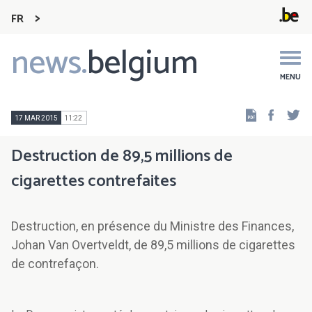
FR
news.
belgium
Main
navigation
MENU
Faceb
Tw
17 MAR 2015
11:22
Destruction de 89,5 millions de
cigarettes contrefaites
Destruction, en présence du Ministre des Finances,
Johan Van Overtveldt, de 89,5 millions de cigarettes
de contrefaçon.