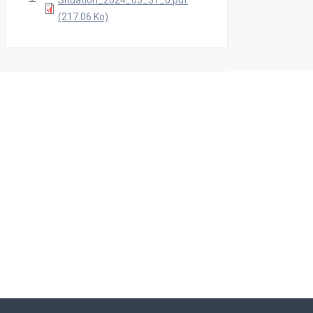
Situation_2024_05_31_0.pdf
(217.06 Ko)