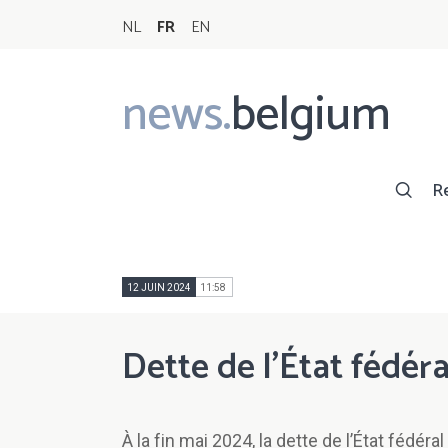
NL
FR
EN
news.
belgium
Main
navigation
R
12 JUIN 2024
11:58
Dette de l’État fédéra
À la fin mai 2024, la dette de l’État fédéral