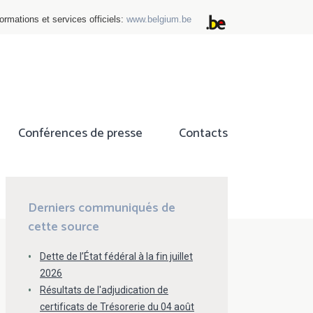
ormations et services officiels:
www.belgium.be
Conférences de presse
Contacts
ok
tter
Derniers communiqués de
cette source
Dette de l’État fédéral à la fin juillet
2026
Résultats de l'adjudication de
certificats de Trésorerie du 04 août