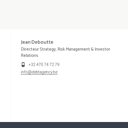
Jean
Deboutte
Directeur Strategy, Risk Management & Investor
Relations
+32 470 74 72 79
info@debtagency.be