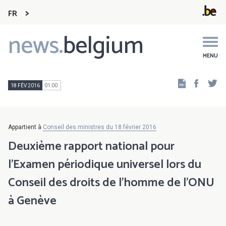
FR
news.
belgium
Main
navigation
MENU
Faceb
Tw
18 FÉV 2016
01:00
Appartient à
Conseil des ministres du 18 février 2016
Deuxième rapport national pour
l’Examen périodique universel lors du
Conseil des droits de l'homme de l'ONU
à Genève