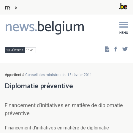
FR
news.
belgium
Main
navigation
MENU
Faceb
Tw
18 FÉV 2011
11:41
Appartient à
Conseil des ministres du 18 février 2011
Diplomatie préventive
Financement d'initiatives en matière de diplomatie
préventive
Financement d'initiatives en matière de diplomatie