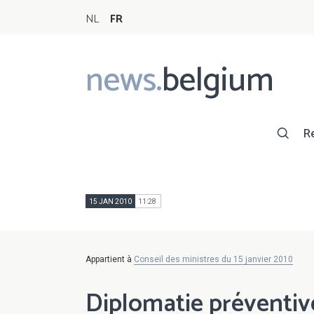
NL
FR
news.
belgium
Main
navigation
R
15 JAN 2010
11:28
Appartient à
Conseil des ministres du 15 janvier 2010
Diplomatie préventiv