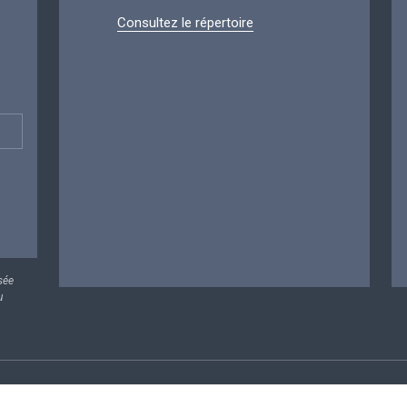
Consultez le répertoire
sée
u
rsonnelles
Conditions de réutilisation
Contactez-nous
A