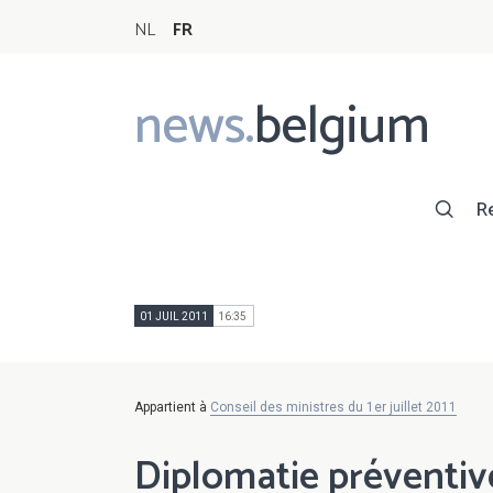
NL
FR
news.
belgium
Main
navigation
R
01 JUIL 2011
16:35
Appartient à
Conseil des ministres du 1er juillet 2011
Diplomatie préventiv