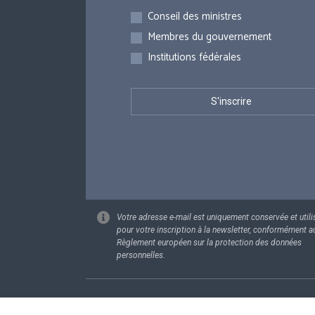
Inscriptions
Conseil des ministres
Membres du gouvernement
Institutions fédérales
Votre adresse e-mail est uniquement conservée et utili
pour votre inscription à la newsletter, conformément a
Règlement européen sur la protection des données
personnelles.
Footer
Données pe