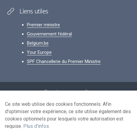
Liens utiles
Premier ministre
Gouvernement fédéral
Belgium.be
Your Europe
SPF Chancellerie du Premier Ministre
Footer
Données personnelles
Conditions de réutilisation
Ce site web utilise des cookies fonctionnels. Afin
d'optimiser votre expérience, ce site utilise également des
Contactez-nous
cookies optionnels pour lesquels votre autorisation est
Accessibilité
requise.
Plus d'infos
.