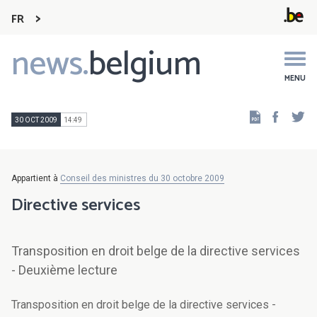
FR
news.
belgium
Main
navigation
MENU
Faceb
Tw
30 OCT 2009
14:49
Appartient à
Conseil des ministres du 30 octobre 2009
Directive services
Transposition en droit belge de la directive services
- Deuxième lecture
Transposition en droit belge de la directive services -