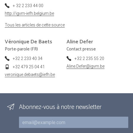
+ 32 2 233 44 00
http://igvm-iefh.belgium.be
Tous les articles de cette source
Véronique
De Baets
Aline
Defer
Porte-parole (FR)
Contact presse
+32 2 233 40 34
+32 2 235 55 20
Aline.Defer@igvm.be
+32 479 25 04 41
veronique.debaets@iefh.be
Abonnez-vous à notre newsletter
Courriel