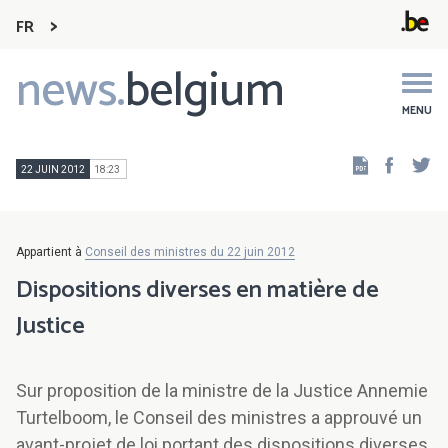
FR
news.
belgium
Main
navigation
MENU
Faceb
Tw
22 JUIN 2012
18:23
Appartient à
Conseil des ministres du 22 juin 2012
Dispositions diverses en matière de
Justice
Sur proposition de la ministre de la Justice Annemie
Turtelboom, le Conseil des ministres a approuvé un
avant-projet de loi portant des dispositions diverses