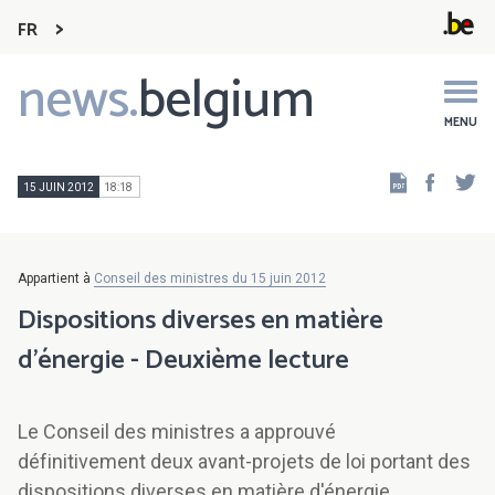
FR
news.
belgium
Main
navigation
MENU
Faceb
Tw
15 JUIN 2012
18:18
Appartient à
Conseil des ministres du 15 juin 2012
Dispositions diverses en matière
d'énergie - Deuxième lecture
Le Conseil des ministres a approuvé
définitivement deux avant-projets de loi portant des
dispositions diverses en matière d'énergie.