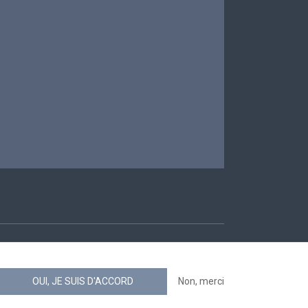
ccessibilité
OUI, JE SUIS D'ACCORD
Non, merci
news.belgium flux RSS