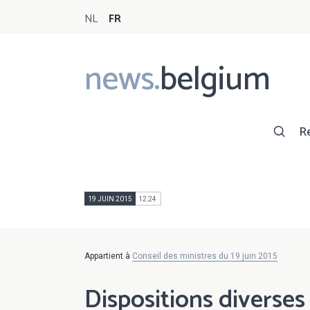
NL
FR
news.
belgium
Main
navigation
R
19 JUIN 2015
12:24
Appartient à
Conseil des ministres du 19 juin 2015
Dispositions diverses 