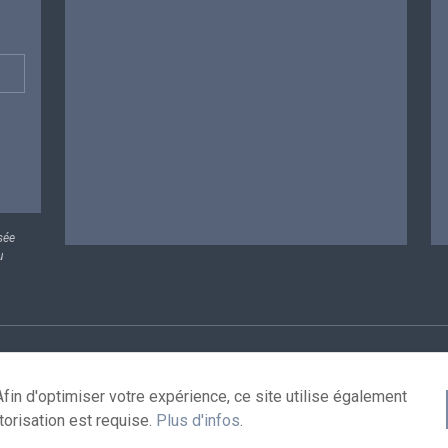
sée
u
rsonnelles
Conditions de réutilisation
Contactez-nous
A
fin d'optimiser votre expérience, ce site utilise également
torisation est requise.
Plus d'infos
.