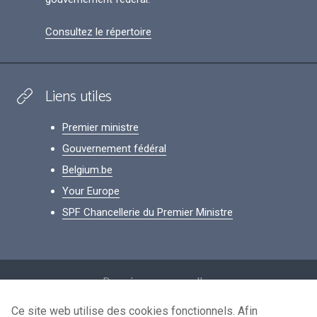
Consultez le répertoire
Liens utiles
Premier ministre
Gouvernement fédéral
Belgium.be
Your Europe
SPF Chancellerie du Premier Ministre
Footer
Données personnelles
Conditions de réutilisation
Ce site web utilise des cookies fonctionnels. Afin