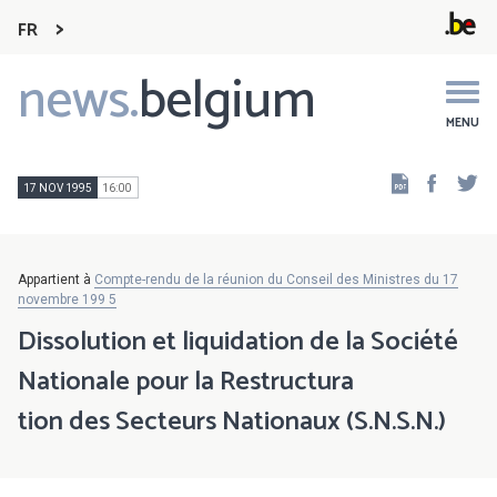
FR
news.
belgium
Main
navigation
MENU
Faceb
Tw
17 NOV 1995
16:00
Appartient à
Compte-rendu de la réunion du Conseil des Ministres du 17
novembre 199 5
Dissolution et liquidation de la Société
Nationale pour la Restructura
tion des Secteurs Nationaux (S.N.S.N.)