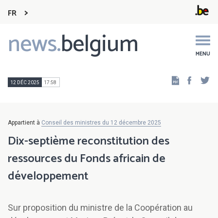
FR
news.
belgium
Main
navigation
MENU
Faceb
Tw
12 DÉC 2025
17:58
Appartient à
Conseil des ministres du 12 décembre 2025
Dix-septième reconstitution des
ressources du Fonds africain de
développement
Sur proposition du ministre de la Coopération au