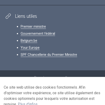
Liens utiles
Premier ministre
Gouvernement fédéral
Belgium.be
Your Europe
SPF Chancellerie du Premier Ministre
Footer
Données personnelles
Conditions de réutilisation
Ce site web utilise des cookies fonctionnels. Afin
d'optimiser votre expérience, ce site utilise également des
Contactez-nous
cookies optionnels pour lesquels votre autorisation est
Accessibilité
requise.
Plus d'infos
.