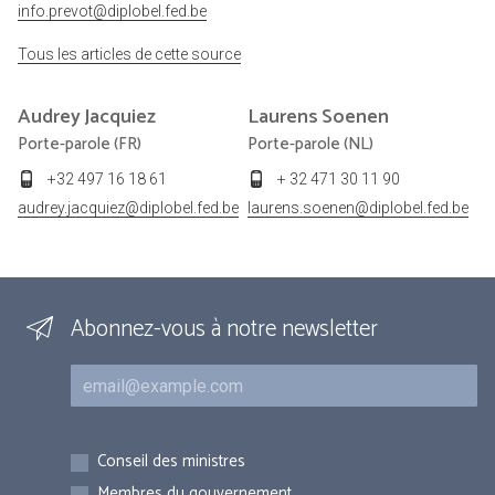
info.prevot@diplobel.fed.be
Tous les articles de cette source
Audrey
Jacquiez
Laurens
Soenen
Porte-parole (FR)
Porte-parole (NL)
+32 497 16 18 61
+ 32 471 30 11 90
audrey.jacquiez@diplobel.fed.be
laurens.soenen@diplobel.fed.be
Abonnez-vous à notre newsletter
Courriel
Inscriptions
Conseil des ministres
Membres du gouvernement