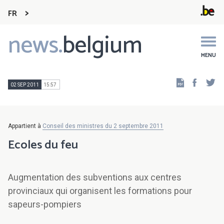
FR
news.
belgium
Main
navigation
MENU
Faceb
Tw
02 SEP 2011
15:57
Appartient à
Conseil des ministres du 2 septembre 2011
Ecoles du feu
Augmentation des subventions aux centres
provinciaux qui organisent les formations pour
sapeurs-pompiers