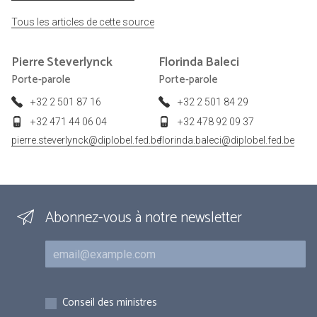
Tous les articles de cette source
Pierre
Steverlynck
Florinda
Baleci
Porte-parole
Porte-parole
+32 2 501 87 16
+32 2 501 84 29
+32 471 44 06 04
+32 478 92 09 37
pierre.steverlynck@diplobel.fed.be
florinda.baleci@diplobel.fed.be
Abonnez-vous à notre newsletter
Courriel
Inscriptions
Conseil des ministres