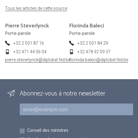
Tous les articles de cette source
Pierre
Steverlynck
Florinda
Baleci
Porte-parole
Porte-parole
+32 2 501 87 16
+32 2 501 84 29
+32 471 44 06 04
+32 478 92 09 37
pierre.steverlynck@diplobel.fed.be
florinda.baleci@diplobel.fed.be
Abonnez-vous à notre newsletter
Courriel
Inscriptions
Conseil des ministres