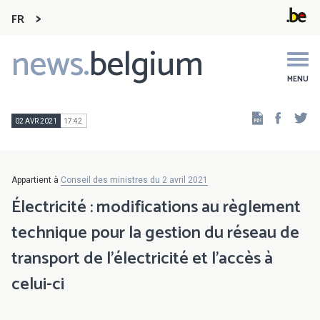
FR
news.
belgium
Main
navigation
MENU
Faceb
Tw
02 AVR 2021
17:42
Appartient à
Conseil des ministres du 2 avril 2021
Électricité : modifications au règlement
technique pour la gestion du réseau de
transport de l'électricité et l'accès à
celui-ci