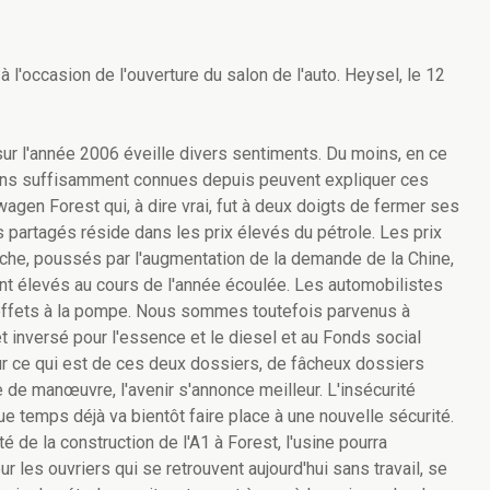
l'occasion de l'ouverture du salon de l'auto. Heysel, le 12
 l'année 2006 éveille divers sentiments. Du moins, en ce
isons suffisamment connues depuis peuvent expliquer ces
wagen Forest qui, à dire vrai, fut à deux doigts de fermer ses
 partagés réside dans les prix élevés du pétrole. Les prix
èche, poussés par l'augmentation de la demande de la Chine,
t élevés au cours de l'année écoulée. Les automobilistes
s effets à la pompe. Nous sommes toutefois parvenus à
t inversé pour l'essence et le diesel et au Fonds social
r ce qui est de ces deux dossiers, de fâcheux dossiers
de manœuvre, l'avenir s'annonce meilleur. L'insécurité
e temps déjà va bientôt faire place à une nouvelle sécurité.
é de la construction de l'A1 à Forest, l'usine pourra
ur les ouvriers qui se retrouvent aujourd'hui sans travail, se