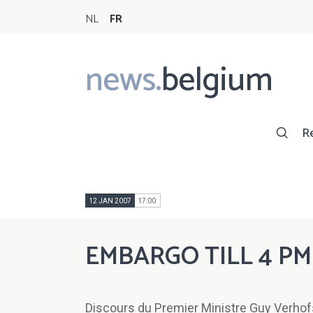
NL
FR
news.
belgium
Main
navigation
R
12 JAN 2007
17:00
EMBARGO TILL 4 PM
Discours du Premier Ministre Guy Verhofst