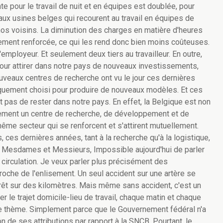
te pour le travail de nuit et en équipes est doublée, pour
i aux usines belges qui recourent au travail en équipes de
 nos voisins. La diminution des charges en matière d'heures
ment renforcée, ce qui les rend donc bien moins coûteuses.
mployeur. Et seulement deux tiers au travailleur. En outre,
pour attirer dans notre pays de nouveaux investissements,
uveaux centres de recherche ont vu le jour ces dernières
iquement choisi pour produire de nouveaux modèles. Et ces
it pas de rester dans notre pays. En effet, la Belgique est non
ement un centre de recherche, de développement et de
 même secteur qui se renforcent et s'attirent mutuellement.
es dernières années, tant à la recherche qu'à la logistique,
. Mesdames et Messieurs, Impossible aujourd'hui de parler
 circulation. Je veux parler plus précisément des
roche de l'enlisement. Un seul accident sur une artère se
arrêt sur des kilomètres. Mais même sans accident, c'est un
r le trajet domicile-lieu de travail, chaque matin et chaque
 ce thème. Simplement parce que le Gouvernement fédéral n'a
 de ses attributions par rapport à la SNCB. Pourtant, le