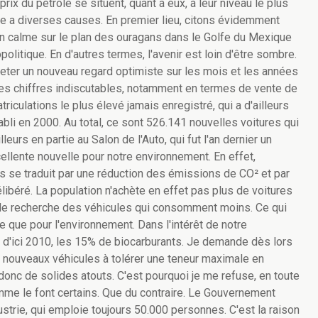
x du pétrole se situent, quant à eux, à leur niveau le plus
se a diverses causes. En premier lieu, citons évidemment
on calme sur le plan des ouragans dans le Golfe du Mexique
politique. En d'autres termes, l'avenir est loin d'être sombre.
eter un nouveau regard optimiste sur les mois et les années
 des chiffres indiscutables, notamment en termes de vente de
riculations le plus élevé jamais enregistré, qui a d'ailleurs
abli en 2000. Au total, ce sont 526.141 nouvelles voitures qui
leurs en partie au Salon de l'Auto, qui fut l'an dernier un
cellente nouvelle pour notre environnement. En effet,
s se traduit par une réduction des émissions de CO² et par
élibéré. La population n'achète en effet pas plus de voitures
 elle recherche des véhicules qui consomment moins. Ce qui
 que pour l'environnement. Dans l'intérêt de notre
, d'ici 2010, les 15% de biocarburants. Je demande dès lors
 nouveaux véhicules à tolérer une teneur maximale en
donc de solides atouts. C'est pourquoi je me refuse, en toute
mme le font certains. Que du contraire. Le Gouvernement
ustrie, qui emploie toujours 50.000 personnes. C'est la raison