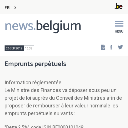
FR
news.
belgium
Main
navigation
MENU
Faceb
Tw
26 SEP 2012
16:58
Emprunts perpétuels
Information réglementée.
Le Ministre des Finances va déposer sous peu un
projet de loi auprès du Conseil des Ministres afin de
proposer de rembourser à leur valeur nominale les
emprunts perpétuels suivants :
"Dette 2,5%", code ISIN BE0000101049;