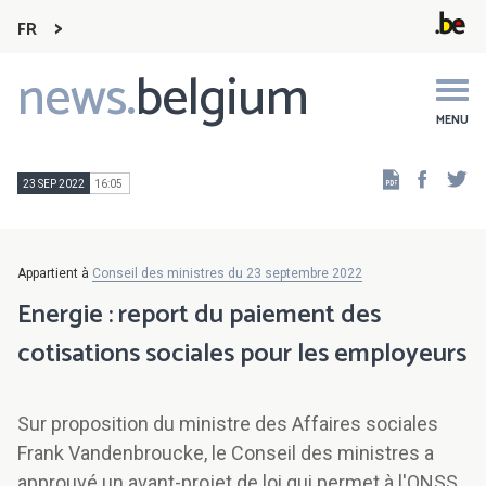
FR
news.
belgium
Main
navigation
MENU
Faceb
Tw
23 SEP 2022
16:05
Appartient à
Conseil des ministres du 23 septembre 2022
Energie : report du paiement des
cotisations sociales pour les employeurs
Sur proposition du ministre des Affaires sociales
Frank Vandenbroucke, le Conseil des ministres a
approuvé un avant-projet de loi qui permet à l'ONSS