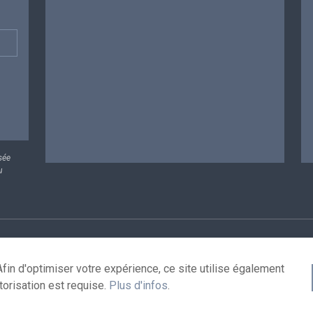
sée
u
rsonnelles
Conditions de réutilisation
Contactez-nous
A
fin d'optimiser votre expérience, ce site utilise également
torisation est requise.
Plus d'infos
.