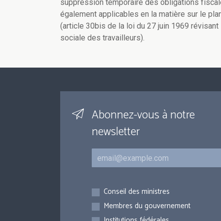
suppression temporaire des obligations fiscal
également applicables en la matière sur le plan
(article 30bis de la loi du 27 juin 1969 révisan
sociale des travailleurs).
Abonnez-vous à notre
newsletter
Courriel
Inscriptions
Conseil des ministres
Membres du gouvernement
Institutions fédérales