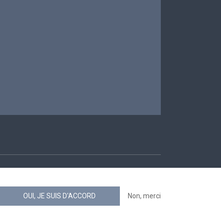
ccessibilité
OUI, JE SUIS D'ACCORD
Non, merci
news.belgium flux RSS