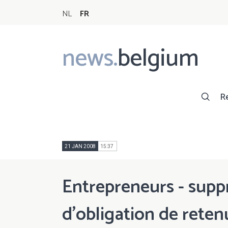
NL
FR
news.
belgium
Main
navigation
R
21 JAN 2008
15:37
Entrepreneurs - supp
d'obligation de reten