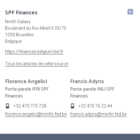
SPF Finances
North Galaxy
Boulevard du Roi Albert II 33/70
1030 Bruxelles
Belgique
https://finances.belgium.be/fr
Tous les articles de cette source
Florence
Angelici
Francis
Adyns
Porte-parole (FR) SPF
Porte-parole (NL) SPF
Finances
Finances
+32 470 775 728
+32 470 76 22 44
florence.angelici@minfin.fed.be
francis.adyns@minfin.fed.be