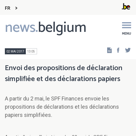
FR
news.
belgium
Main
navigation
MENU
Faceb
Tw
02 MAI 2017
13:05
Envoi des propositions de déclaration
simplifiée et des déclarations papiers
A partir du 2 mai, le SPF Finances envoie les
propositions de déclarations et les déclarations
papiers simplifiées.