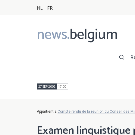
NL
FR
news.
belgium
Main
navigation
R
27 SEP 2002
17:00
Appartient à
Compte rendu de la réunion du Conseil des Mi
Examen linguistique 