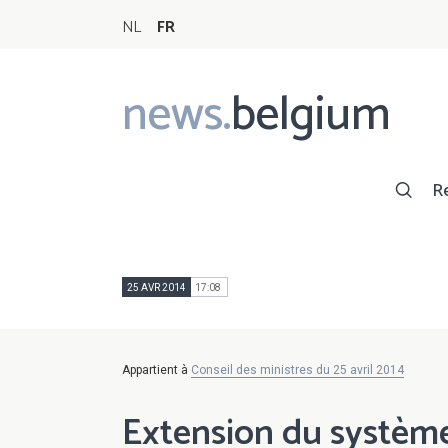
NL
FR
news.
belgium
Main
navigation
R
25 AVR 2014
17:08
Appartient à
Conseil des ministres du 25 avril 2014
Extension du systèm