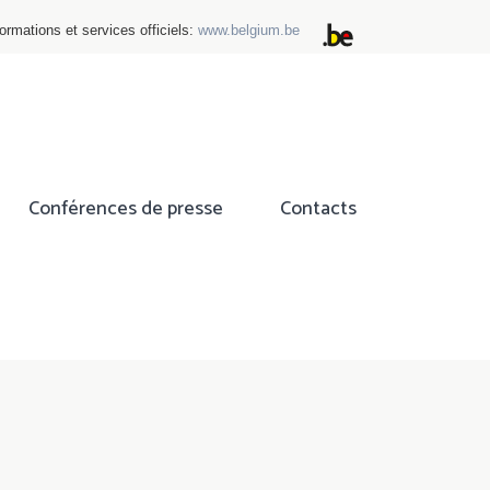
ormations et services officiels:
www.belgium.be
Conférences de presse
Contacts
ok
tter