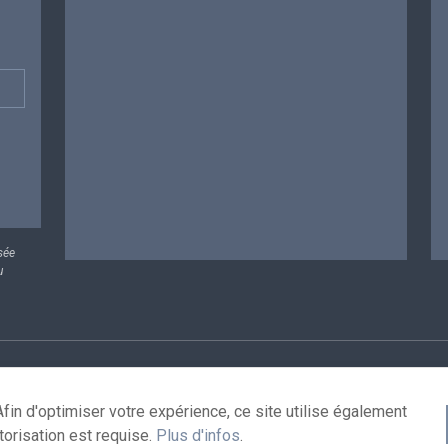
sée
u
rsonnelles
Conditions de réutilisation
Contactez-nous
A
fin d'optimiser votre expérience, ce site utilise également
torisation est requise.
Plus d'infos
.