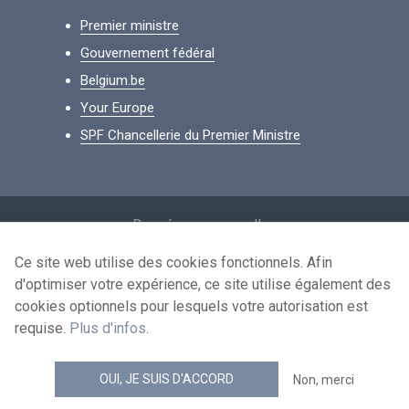
Premier ministre
Gouvernement fédéral
Belgium.be
Your Europe
SPF Chancellerie du Premier Ministre
Footer
Données personnelles
Conditions de réutilisation
Ce site web utilise des cookies fonctionnels. Afin
d'optimiser votre expérience, ce site utilise également des
Contactez-nous
cookies optionnels pour lesquels votre autorisation est
Accessibilité
requise.
Plus d'infos
.
news.belgium flux RSS
OUI, JE SUIS D'ACCORD
Non, merci
© 2026 - news.belgium.be