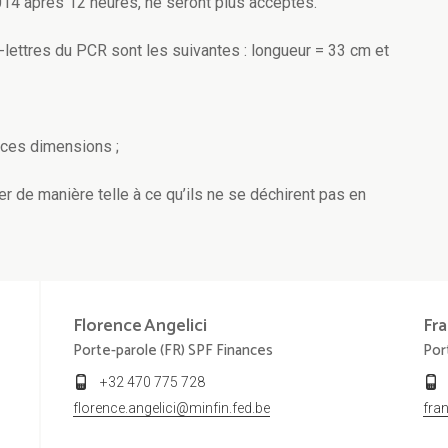
 2014 après 12 heures, ne seront plus acceptés.
ux-lettres du PCR sont les suivantes : longueur = 33 cm et
 ces dimensions ;
r de manière telle à ce qu’ils ne se déchirent pas en
Florence
Angelici
Fra
Porte-parole (FR) SPF Finances
Por
+32 470 775 728
florence.angelici@minfin.fed.be
fra