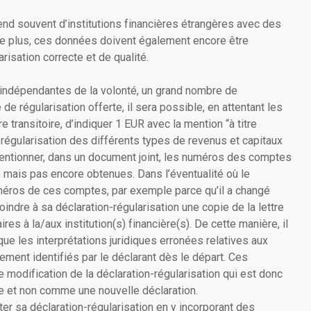
pend souvent d’institutions financières étrangères avec des
 De plus, ces données doivent également encore être
risation correcte et de qualité.
s indépendantes de la volonté, un grand nombre de
 de régularisation offerte, il sera possible, en attentant les
 transitoire, d’indiquer 1 EUR avec la mention “à titre
 régularisation des différents types de revenus et capitaux
e mentionner, dans un document joint, les numéros des comptes
mais pas encore obtenues. Dans l’éventualité où le
méros de ces comptes, par exemple parce qu’il a changé
joindre à sa déclaration-régularisation une copie de la lettre
es à la/aux institution(s) financière(s). De cette manière, il
que les interprétations juridiques erronées relatives aux
ment identifiés par le déclarant dès le départ. Ces
e modification de la déclaration-régularisation qui est donc
e et non comme une nouvelle déclaration.
er sa déclaration-régularisation en y incorporant des