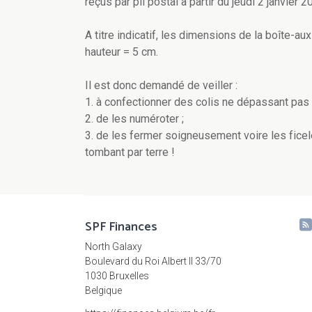
reçus par pli postal à partir du jeudi 2 janvier
A titre indicatif, les dimensions de la boîte-a
hauteur = 5 cm.
Il est donc demandé de veiller :
1. à confectionner des colis ne dépassant pas
2. de les numéroter ;
3. de les fermer soigneusement voire les ficele
tombant par terre !
SPF Finances
North Galaxy
Boulevard du Roi Albert II 33/70
1030 Bruxelles
Belgique