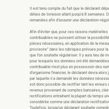
Il est tenu compte du fait que le déclarant dé
délais de livraison allant jusqu’à 8 semaines.
remaniées afin d’assurer une déclaration-régula
Afin d’éviter que, pour ces raisons matérielle
contribuables ne puissent utiliser la possibilité
pièces nécessaires, en application de la mesure
provisoire” dans les rubriques prévues pour la
que l’on souhaite régulariser. Il y aura lieu d
pour lesquels les données ont été demandées 
contribuable n’est plus en possession des nu
d’organisme financier, le déclarant devra alors 
par laquelle il a demandé les données nécessair
est donc possible de rectifier tant les erreurs 
revenus provenant de comptes bancaires, claire
rectifications entraînent la plupart du temps un
considérée comme une déclaration rectificativ
Toutefois, lorsqu’un déclarant souhaite complét