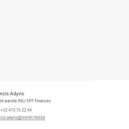
ncis
Adyns
te-parole (NL) SPF Finances
+32 470 76 22 44
ncis.adyns@minfin.fed.be