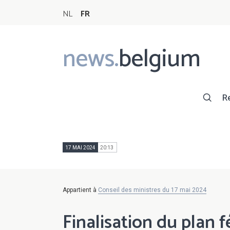
NL
FR
news.
belgium
Main
navigation
R
17 MAI 2024
20:13
Appartient à
Conseil des ministres du 17 mai 2024
Finalisation du plan f